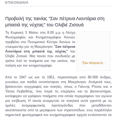
ΕΠΙΚΟΙΝΩΝΙΑ
Προβολή της ταινίας "Σαν πέτρινα Λιοντάρια στη
μπασιά της νύχτας" του Ολιβιέ Ζισουά
Τη Κυριακή 3 Μαϊου στις 8.00 μ.μ η Λέσχη
Φωτογραφίας και Κινηματογράφου Χανιών
προβάλει στο Πνευματικό Κέντρο Χανίων το
ντοκιμαντέρ για τη Μακρόνησο
"Σαν πέτρινα
Λιοντάρια στη μπασιά της νύχτας"
του
Ολιβιέ Ζισουά. Μια ταινία που συνδυάζει με
τρόπο λιτό τα ποιήματα και την εικόνα, την
"Σαν πέτρινα Λι...
ποίηση και τον κινηματογράφο.
Από το 1947 ως και το 1951, περισσότεροι από 80.000 άνδρες,
γυναίκες και παιδιά εκτοπίστηκαν στη Μακρόνησο. Ανάμεσά τους,
βρίσκονταν συγγραφείς και ποιητές, όπως ο Γιάννης Ρίτσος και ο
Τάσος Λειβαδίτης, που παρά τις στερήσεις και τα βασανιστήρια,
κατάφεραν να γράψουν ποιήματα στα οποία περιγράφουν τον αγώνα
για επιβίωση. Η ταινία αναμιγνύει τα ποιητικά αυτά γραπτά με τις
ομιλίες αναμορφωτικής προπαγάνδας που μεταδίδονταν
ακατάπαυστα από τα μεγάφωνα των στρατοπέδων, ενώ παράλληλα
σημαντικά φωτογραφικά και κινηματογραφικά αρχεία εντάσσονται σε