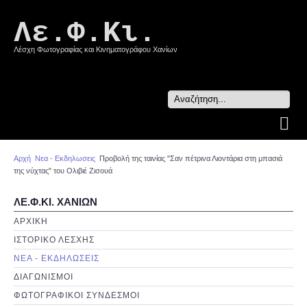
Λε.Φ.Κι.
Λέσχη Φωτογραφίας και Κινηματογράφου Χανίων
Search
...
Αρχή
Νεα - Εκδηλωσεις
Προβολή της ταινίας "Σαν πέτρινα Λιοντάρια στη μπασιά
της νύχτας" του Ολιβιέ Ζισουά
ΛΕ.Φ.ΚΙ. ΧΑΝΙΩΝ
ΑΡΧΙΚΗ
ΙΣΤΟΡΙΚΟ ΛΕΣΧΗΣ
ΝΕΑ - ΕΚΔΗΛΩΣΕΙΣ
ΔΙΑΓΩΝΙΣΜΟΙ
ΦΩΤΟΓΡΑΦΙΚΟΙ ΣΥΝΔΕΣΜΟΙ