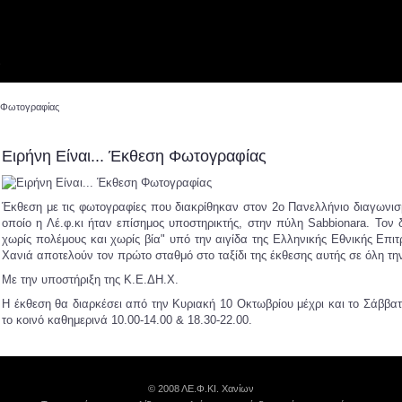
ν
η Φωτογραφίας
Ειρήνη Είναι... Έκθεση Φωτογραφίας
Έκθεση με τις φωτογραφίες που διακρίθηκαν στον 2ο Πανελλήνιο διαγωνισμ
οποίο η Λέ.φ.κι ήταν επίσημος υποστηρικτής, στην πύλη Sabbionara. Το
χωρίς πολέμους και χωρίς βία" υπό την αιγίδα της Ελληνικής Εθνικής Επ
Χανιά αποτελούν τον πρώτο σταθμό στο ταξίδι της έκθεσης αυτής σε όλη τ
Με την υποστήριξη της Κ.Ε.ΔΗ.Χ.
Η έκθεση θα διαρκέσει από την Κυριακή 10 Οκτωβρίου μέχρι και το Σάββατο
το κοινό καθημερινά 10.00-14.00 & 18.30-22.00.
© 2008 ΛΕ.Φ.ΚΙ. Χανίων