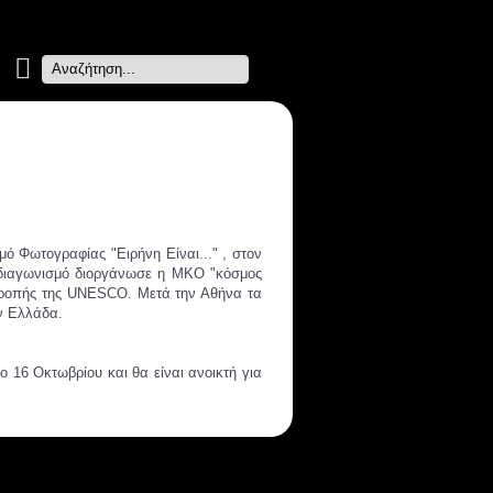
Search
...
ό Φωτογραφίας "Ειρήνη Είναι..." , στον
ν διαγωνισμό διοργάνωσε η ΜΚΟ "κόσμος
ιτροπής της UNESCO. Μετά την Αθήνα τα
ην Ελλάδα.
 16 Οκτωβρίου και θα είναι ανοικτή για