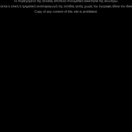
Το περιεχόμενο της σελίδας αποτελεί πνευματική ιδιοκτησία της ανωτέρω.
εται η ολική ή τμηματική αναπαραγωγή της σελίδας αυτής χωρίς την έγγραφη άδεια του ιδιοκ
Copy of any content of this site is prohibited.