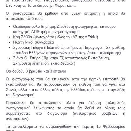
οι ερασιτέχνες και επαγγελματίες φωτογράφοι ανεξάρτητα από
Εθνικότητα, Τόπο διαμονής, Χώρα, κλπ..
Οι φωτογραφίες θα κριθούν από 5μελή επιτροπή η οποία θα
αποτελείται από τους:
Θεοδωρόπουλο Δημήτρη, Διευθυντή φωτογραφίας, επίκουρο
καθηγητή, ΑΠΘ-τμήμα κινηματογράφου
Κόη Σάββα (φωτογράφο μέλος του ΔΣ της ΛΕΦΚΙ)
Πλατή Νίκο, συγγραφέα
Σγουράκη Γιώργο (Πολιτικό Επιστήμονα, Παραγωγό – Σκηνοθέτη,
πρόεδρο Ελλήνων παραγωγών κινηματογράφου - τηλεόρασης)
Σιάκα Θ. Σπύρο ( δρ. στην Εξ αποστάσεως Εκπαίδευση,
Σκηνοθέτη animation, εκπαιδευτικό )
Θα δοθούν 3 βραβεία και 3 έπαινοι
Οι φωτογραφίες που θα επιλεγούν από την κριτική επιτροπή θα
εκτυπωθούν και θα παρουσιαστούν σε έκθεση που θα γίνει στα
Χανιά, αλλά και σε άλλες πόλεις της Ελλάδας αμέσως μετά την λήξη
του διαγωνισμού.
Παράλληλα θα αποτελέσουν υλικό για έκδοση πολυτελούς
φωτογραφικού λευκώματος το οποίο θα δοθεί σε όλους τους
συμμετέχοντες στο διαγωνισμό (ανεξαρτήτως βραβείων ή
αναρτήσεων).
Τα αποτελέσματα θα ανακοινωθούν την Πέμπτη 15 Φεβρουαρίου