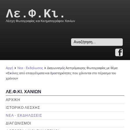
Λε.Φ.Κι.
Λέσχη Φωτογραφίας και Κινηματογράφου Χανίων
Search
...
Αρχή
Νεα - Εκδηλωσεις
Διαγωνισμός Ασπρόμαυρης Φωτογραφίας με θέμα:
«Εικόνες από επαγγέλματα και δραστηριότητες που χάνονται στο πέρασμα του
χρόνου»
ΛΕ.Φ.ΚΙ. ΧΑΝΙΩΝ
ΑΡΧΙΚΗ
ΙΣΤΟΡΙΚΟ ΛΕΣΧΗΣ
ΝΕΑ - ΕΚΔΗΛΩΣΕΙΣ
ΔΙΑΓΩΝΙΣΜΟΙ