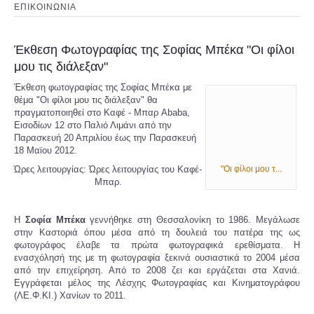
ΕΠΙΚΟΙΝΩΝΙΑ
Έκθεση Φωτογραφίας της Σοφίας Μπέκα "Οι φίλοι
μου τις διάλεξαν"
Έκθεση φωτογραφίας της Σοφίας Μπέκα με
θέμα "Οι φίλοι μου τις διάλεξαν" θα
πραγματοποιηθεί στο Καφέ - Μπαρ Ababa,
Εισοδίων 12 στο Παλιό Λιμάνι από την
Παρασκευή 20 Απριλίου έως την Παρασκευή
18 Μαϊου 2012.
Ώρες λειτουργίας: Ώρες λειτουργίας του Καφέ-
"Οι φίλοι μου τ...
Μπαρ.
Η
Σοφία Μπέκα
γεννήθηκε στη Θεσσαλονίκη το 1986. Μεγάλωσε
στην Καστοριά όπου μέσα από τη δουλειά του πατέρα της ως
φωτογράφος έλαβε τα πρώτα φωτογραφικά ερεθίσματα. Η
ενασχόλησή της με τη φωτογραφία ξεκινά ουσιαστικά το 2004 μέσα
από την επιχείρηση. Από το 2008 ζει και εργάζεται στα Χανιά.
Εγγράφεται μέλος της Λέσχης Φωτογραφίας και Κινηματογράφου
(ΛΕ.Φ.ΚΙ.) Χανίων το 2011.