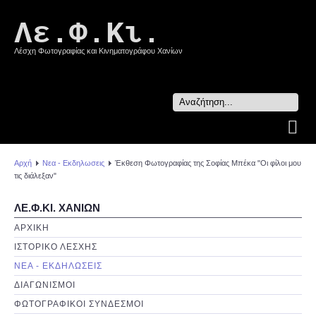
Λε.Φ.Κι.
Λέσχη Φωτογραφίας και Κινηματογράφου Χανίων
Search
...
Αρχή
Νεα - Εκδηλωσεις
Έκθεση Φωτογραφίας της Σοφίας Μπέκα "Οι φίλοι μου
τις διάλεξαν"
ΛΕ.Φ.ΚΙ. ΧΑΝΙΩΝ
ΑΡΧΙΚΗ
ΙΣΤΟΡΙΚΟ ΛΕΣΧΗΣ
ΝΕΑ - ΕΚΔΗΛΩΣΕΙΣ
ΔΙΑΓΩΝΙΣΜΟΙ
ΦΩΤΟΓΡΑΦΙΚΟΙ ΣΥΝΔΕΣΜΟΙ