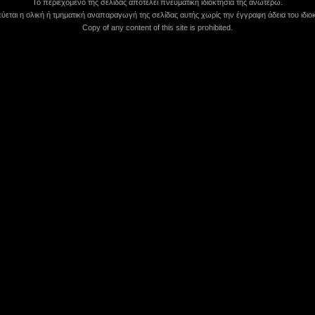
Το περιεχόμενο της σελίδας αποτελεί πνευματική ιδιοκτησία της ανωτέρω.
εται η ολική ή τμηματική αναπαραγωγή της σελίδας αυτής χωρίς την έγγραφη άδεια του ιδιοκ
Copy of any content of this site is prohibited.