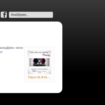
Search
...
εκεμβρίου κάνει
ν!
Πάρτυ ΛΕ.Φ.ΚΙ.-...