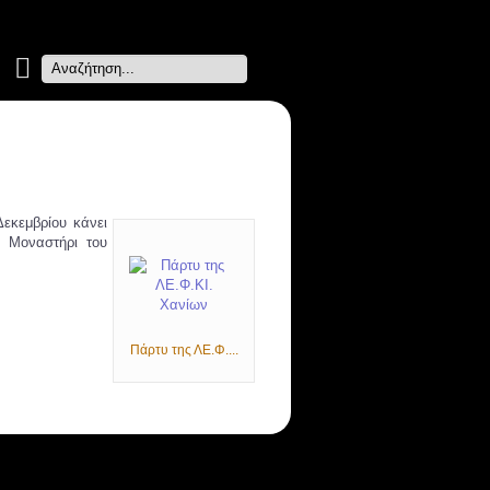
Search
...
εκεμβρίου κάνει
ο Μοναστήρι του
Πάρτυ της ΛΕ.Φ....