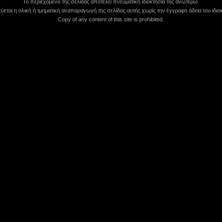
Το περιεχόμενο της σελίδας αποτελεί πνευματική ιδιοκτησία της ανωτέρω.
εται η ολική ή τμηματική αναπαραγωγή της σελίδας αυτής χωρίς την έγγραφη άδεια του ιδιοκ
Copy of any content of this site is prohibited.