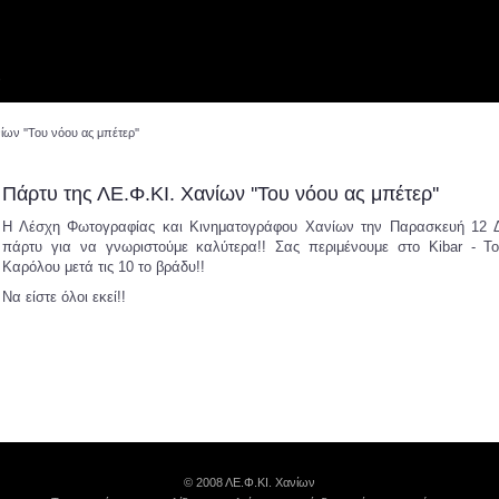
ν
ίων ''Του νόου ας μπέτερ''
Πάρτυ της ΛΕ.Φ.ΚΙ. Χανίων ''Του νόου ας μπέτερ''
Η Λέσχη Φωτογραφίας και Κινηματογράφου Χανίων την Παρασκευή 12 Δ
πάρτυ για να γνωριστούμε καλύτερα!! Σας περιμένουμε στο Kibar - Τ
Καρόλου μετά τις 10 το βράδυ!!
Να είστε όλοι εκεί!!
© 2008 ΛΕ.Φ.ΚΙ. Χανίων