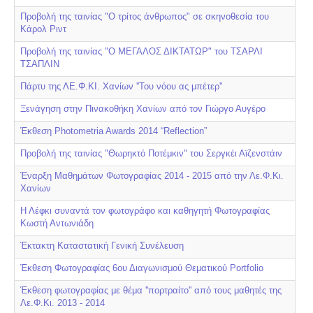
Προβολή της ταινίας "Ο τρίτος άνθρωπος" σε σκηνοθεσία του
Κάρολ Ριντ
Προβολή της ταινίας "Ο ΜΕΓΑΛΟΣ ΔΙΚΤΑΤΩΡ" του ΤΣΑΡΛΙ
ΤΣΑΠΛΙΝ
Πάρτυ της ΛΕ.Φ.ΚΙ. Χανίων ''Του νόου ας μπέτερ''
Ξενάγηση στην Πινακοθήκη Χανίων από τον Γιώργο Αυγέρο
Έκθεση Photometria Awards 2014 “Reflection”
Προβολή της ταινίας "Θωρηκτό Ποτέμκιν" του Σεργκέι Αϊζενστάιν
Έναρξη Μαθημάτων Φωτογραφίας 2014 - 2015 από την Λε.Φ.Κι.
Χανίων
Η Λέφκι συναντά τον φωτογράφο και καθηγητή Φωτογραφίας
Κωστή Αντωνιάδη
Έκτακτη Καταστατική Γενική Συνέλευση
Έκθεση Φωτογραφίας 6ου Διαγωνισμού Θεματικού Portfolio
Έκθεση φωτογραφίας με θέμα ''πορτραίτο'' από τους μαθητές της
Λε.Φ.Κι. 2013 - 2014