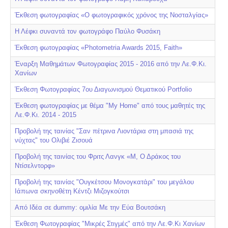
Έκθεση φωτογραφίας «Ο φωτογραφικός χρόνος της Νοσταλγίας»
Η Λέφκι συναντά τον φωτογράφο Παύλο Φυσάκη
Έκθεση φωτογραφίας «Photometria Awards 2015, Faith»
Έναρξη Μαθημάτων Φωτογραφίας 2015 - 2016 από την Λε.Φ.Κι.
Χανίων
Έκθεση Φωτογραφίας 7ου Διαγωνισμού Θεματικού Portfolio
Έκθεση φωτογραφίας με θέμα "My Home" από τους μαθητές της
Λε.Φ.Κι. 2014 - 2015
Προβολή της ταινίας "Σαν πέτρινα Λιοντάρια στη μπασιά της
νύχτας" του Ολιβιέ Ζισουά
Προβολή της ταινίας του Φριτς Λανγκ «Μ, Ο Δράκος του
Ντίσελντορφ»
Προβολή της ταινίας "Ουγκέτσου Μονογκατάρι" του μεγάλου
Ιάπωνα σκηνοθέτη Κέντζι Μιζογκούτσι
Από Ιδέα σε dummy: ομιλία Με την Εύα Βουτσάκη
Έκθεση Φωτογραφίας "Μικρές Στιγμές" από την Λε.Φ.Κι Χανίων