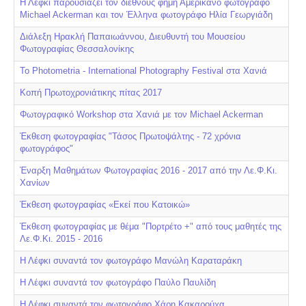
Η Λέφκι παρουσιάζει τον διεθνούς φήμη Αμερικανό φωτογράφο
Michael Ackerman και τον Έλληνα φωτογράφο Ηλία Γεωργιάδη
Διάλεξη Ηρακλή Παπαιωάννου, Διευθυντή του Μουσείου
Φωτογραφίας Θεσσαλονίκης
Το Photometria - International Photography Festival στα Χανιά
Κοπή Πρωτοχρονιάτικης πίτας 2017
Φωτογραφικό Workshop στα Χανιά με τον Michael Ackerman
Έκθεση φωτογραφίας "Τάσος Πρωτοψάλτης - 72 χρόνια
φωτογράφος"
Έναρξη Μαθημάτων Φωτογραφίας 2016 - 2017 από την Λε.Φ.Κι.
Χανίων
Έκθεση φωτογραφίας «Εκεί που Κατοικώ»
Έκθεση φωτογραφίας με θέμα "Πορτρέτο +" από τους μαθητές της
Λε.Φ.Κι. 2015 - 2016
Η Λέφκι συναντά τον φωτογράφο Μανώλη Καραταράκη
Η Λέφκι συναντά τον φωτογράφο Παύλο Παυλίδη
Η Λέφκι συναντά τον φωτογράφο Χάρη Κακαρούχα