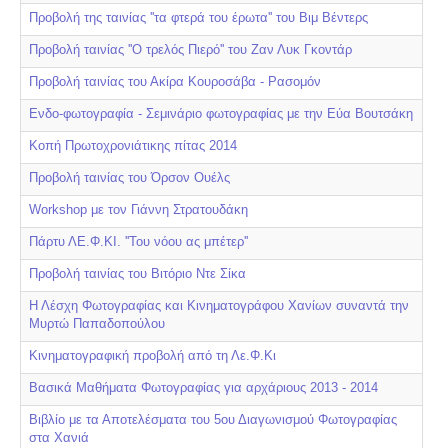
Προβολή της ταινίας ''τα φτερά του έρωτα'' του Βιμ Βέντερς
Προβολή ταινίας ''Ο τρελός Πιερό'' του Ζαν Λυκ Γκοντάρ
Προβολή ταινίας του Ακίρα Κουροσάβα - Ρασομόν
Eνδο-φωτογραφία - Σεμινάριο φωτογραφίας με την Εύα Βουτσάκη
Κοπή Πρωτοχρονιάτικης πίτας 2014
Προβολή ταινίας του Όρσον Ουέλς
Workshop με τον Γιάννη Στρατουδάκη
Πάρτυ ΛΕ.Φ.ΚΙ. ''Του νόου ας μπέτερ''
Προβολή ταινίας του Βιτόριο Ντε Σίκα
Η Λέσχη Φωτογραφίας και Κινηματογράφου Χανίων συναντά την
Μυρτώ Παπαδοπούλου
Kινηματογραφική προβολή από τη Λε.Φ.Κι
Βασικά Μαθήματα Φωτογραφίας για αρχάριους 2013 - 2014
Βιβλίο με τα Αποτελέσματα του 5ου Διαγωνισμού Φωτογραφίας
στα Χανιά