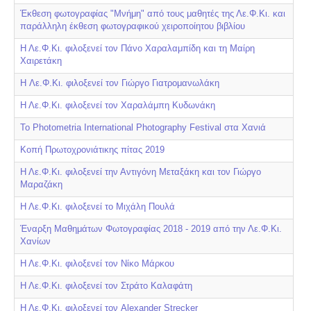
Έκθεση φωτογραφίας "Μνήμη" από τους μαθητές της Λε.Φ.Κι. και
παράλληλη έκθεση φωτογραφικού χειροποίητου βιβλίου
Η Λε.Φ.Κι. φιλοξενεί τον Πάνο Χαραλαμπίδη και τη Μαίρη
Χαιρετάκη
H Λε.Φ.Κι. φιλοξενεί τον Γιώργο Γιατρομανωλάκη
Η Λε.Φ.Κι. φιλοξενεί τον Χαραλάμπη Κυδωνάκη
Το Photometria International Photography Festival στα Χανιά
Κοπή Πρωτοχρονιάτικης πίτας 2019
Η Λε.Φ.Κι. φιλοξενεί την Αντιγόνη Μεταξάκη και τον Γιώργο
Μαραζάκη
Η Λε.Φ.Κι. φιλοξενεί το Μιχάλη Πουλά
Έναρξη Μαθημάτων Φωτογραφίας 2018 - 2019 από την Λε.Φ.Κι.
Χανίων
Η Λε.Φ.Κι. φιλοξενεί τον Νίκο Μάρκου
Η Λε.Φ.Κι. φιλοξενεί τον Στράτο Καλαφάτη
Η Λε.Φ.Κι. φιλοξενεί τον Alexander Strecker