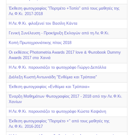
Έκθεση φωτογραφίας "Πορτρέτο +Τοπίο" από τους μαθητές της
Λε.Φ.Κι. 2017-2018
Η Λε.Φ.Κι. φιλοξενεί τον Βασίλη Κάντα
Γενική Συνέλευση - Προκήρυξη Εκλογών από τη Λε.Φ.Κι.
Κοπή Πρωτοχρονιάτικης πίτας 2018
Οι εκθέσεις Photometria Awards 2017 love & Φωτοbook Dummy
Awards 2017 στα Χανιά
Η Λε.Φ.Κι. παρουσιάζει το φωτογράφο Γιώργο Δεπόλλα
Διάλεξη Κωστή Αντωνιάδη "Ενθύμια και Τρόπαια"
Έκθεση φωτογραφίας «Ενθύμια και Τρόπαια»
Έναρξη Μαθημάτων Φωτογραφίας 2017 - 2018 από την Λε.Φ.Κι.
Χανίων
Η Λε.Φ.Κι. παρουσιάζει το φωτογράφο Κώστα Καψιάνη
Έκθεση φωτογραφίας "Πορτρέτο +" από τους μαθητές της
Λε.Φ.Κι. 2016-2017