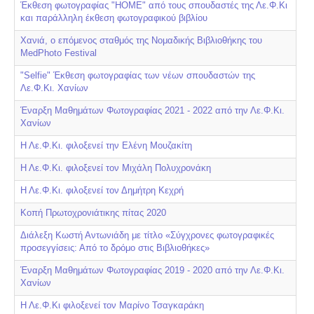
Έκθεση φωτογραφίας "HOME" από τους σπουδαστές της Λε.Φ.Κι
και παράλληλη έκθεση φωτογραφικού βιβλίου
Χανιά, ο επόμενος σταθμός της Νομαδικής Βιβλιοθήκης του
MedPhoto Festival
"Selfie" Έκθεση φωτογραφίας των νέων σπουδαστών της
Λε.Φ.Κι. Χανίων
Έναρξη Μαθημάτων Φωτογραφίας 2021 - 2022 από την Λε.Φ.Κι.
Χανίων
Η Λε.Φ.Κι. φιλοξενεί την Ελένη Μουζακίτη
Η Λε.Φ.Κι. φιλοξενεί τον Μιχάλη Πολυχρονάκη
Η Λε.Φ.Κι. φιλοξενεί τον Δημήτρη Κεχρή
Κοπή Πρωτοχρονιάτικης πίτας 2020
Διάλεξη Κωστή Αντωνιάδη με τίτλο «Σύγχρονες φωτογραφικές
προσεγγίσεις: Από το δρόμο στις Βιβλιοθήκες»
Έναρξη Μαθημάτων Φωτογραφίας 2019 - 2020 από την Λε.Φ.Κι.
Χανίων
Η Λε.Φ.Κι φιλοξενεί τον Μαρίνο Τσαγκαράκη