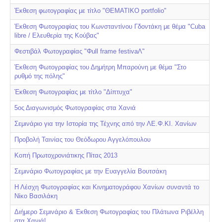
Έκθεση φωτογραφίας με τίτλο "ΘΕΜΑΤΙΚΟ portfolio"
Έκθεση Φωτογραφίας του Κωνσταντίνου Γδοντάκη με θέμα "Cuba
libre / Ελευθερία της Κούβας"
Φεστιβάλ Φωτογραφίας "Φull frame festivaΛ"
Έκθεση Φωτογραφίας του Δημήτρη Μπαρούνη με θέμα "Στο
ρυθμό της πόλης"
Έκθεση Φωτογραφίας με τίτλο "Δίπτυχα"
5ος Διαγωνισμός Φωτογραφίας στα Χανιά
Σεμινάριο για την Ιστορία της Τέχνης από την ΛΕ.Φ.ΚΙ. Χανίων
Προβολή Ταινίας του Θεόδωρου Αγγελόπουλου
Κοπή Πρωτοχρονιάτικης Πίτας 2013
Σεμινάριο Φωτογραφίας με την Ευαγγελία Βουτσάκη
Η Λέσχη Φωτογραφίας και Κινηματογράφου Χανίων συναντά το
Νίκο Βασιλάκη
Διήμερο Σεμινάριο & Έκθεση Φωτογραφίας του Πλάτωνα Ριβέλλη
στα Χανιά!