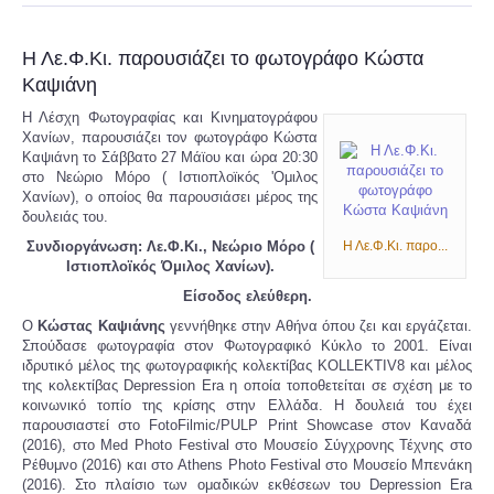
Η Λε.Φ.Κι. παρουσιάζει το φωτογράφο Κώστα
Καψιάνη
Η Λέσχη Φωτογραφίας και Κινηματογράφου
Χανίων, παρουσιάζει τον φωτογράφο Κώστα
Καψιάνη το Σάββατο 27 Μάϊου και ώρα 20:30
στο Νεώριο Μόρο ( Ιστιοπλοϊκός 'Ομιλος
Χανίων), ο οποίος θα παρουσιάσει μέρος της
δουλειάς του.
Συνδιοργάνωση: Λε.Φ.Κι., Νεώριο Μόρο (
Η Λε.Φ.Κι. παρο...
Ιστιοπλοϊκός Όμιλος Χανίων).
Είσοδος ελεύθερη.
Ο
Κώστας Καψιάνης
γεννήθηκε στην Αθήνα όπου ζει και εργάζεται.
Σπούδασε φωτογραφία στον Φωτογραφικό Κύκλο το 2001. Είναι
ιδρυτικό μέλος της φωτογραφικής κολεκτίβας KOLLEKTIV8 και μέλος
της κολεκτίβας Depression Era η οποία τοποθετείται σε σχέση με το
κοινωνικό τοπίο της κρίσης στην Ελλάδα. Η δουλειά του έχει
παρουσιαστεί στο FotoFilmic/PULP Print Showcase στον Καναδά
(2016), στο Med Photo Festival στο Μουσείο Σύγχρονης Τέχνης στο
Ρέθυμνο (2016) και στο Athens Photo Festival στο Μουσείο Μπενάκη
(2016). Στο πλαίσιο των ομαδικών εκθέσεων του Depression Era