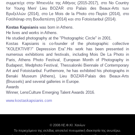
συμμετείχε στην Μπιενάλε της Αθήνας (2015-2017), στο No Country
for Young Men/ Lieu BOZAR στο Palais des Beaux-Arts των
Βρυξελλών (2014), στο Le Mois de la Photo στο Παρίσι (2014), στο
Fotóhónap στη Βουδαπέστη (2014) και στο Fotoistanbul (2014).
Kostas Kapsianis
was born in Athens.
He lives and works in Athens.
He studied photography at the "Photographic Circle" in 2001.
Kostas Kapsianis is co-founder of the photographic collective
"KOLEKTIV8″/" Depression Era".His work has been presented in
numerous exhibitions and festivals, including Mois De La Photo in
Paris, Athens Photo Festival, European Month of Photography in
Budapest, Medphoto Festival, Thessaloniki Biennale of Contemporary
Art and Fotoistanbul. Furthemore, he has exhibited his photographs in
Benaki Museum (Athens), Lieu BOZAR-Palais des Beaux-Arts
(Brussels) and several galleries in Europe.
Awards
Winner, LensCulture Emerging Talent Awards 2016.
www.kostaskapsianis.com
© 2008 ΛΕ.Φ.ΚΙ. Χανίων
Το περιεχόμενο της σελίδας αποτελεί πνευματική ιδιοκτησία της ανωτέρω.