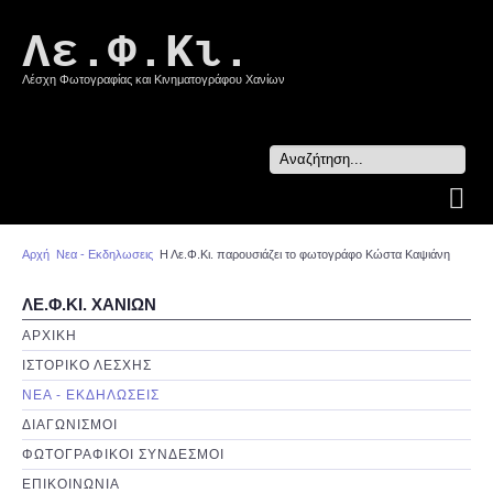
Λε.Φ.Κι.
Λέσχη Φωτογραφίας και Κινηματογράφου Χανίων
Search
...
Αρχή
Νεα - Εκδηλωσεις
Η Λε.Φ.Κι. παρουσιάζει το φωτογράφο Κώστα Καψιάνη
ΛΕ.Φ.ΚΙ. ΧΑΝΙΩΝ
ΑΡΧΙΚΗ
ΙΣΤΟΡΙΚΟ ΛΕΣΧΗΣ
ΝΕΑ - ΕΚΔΗΛΩΣΕΙΣ
ΔΙΑΓΩΝΙΣΜΟΙ
ΦΩΤΟΓΡΑΦΙΚΟΙ ΣΥΝΔΕΣΜΟΙ
ΕΠΙΚΟΙΝΩΝΙΑ