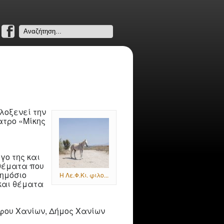
Search
...
λοξενεί την
έατρο «Μίκης
γο της και
 θέματα που
δημόσιο
Η Λε.Φ.Κι. φιλο...
 και θέματα
φου Χανίων, Δήμος Χανίων