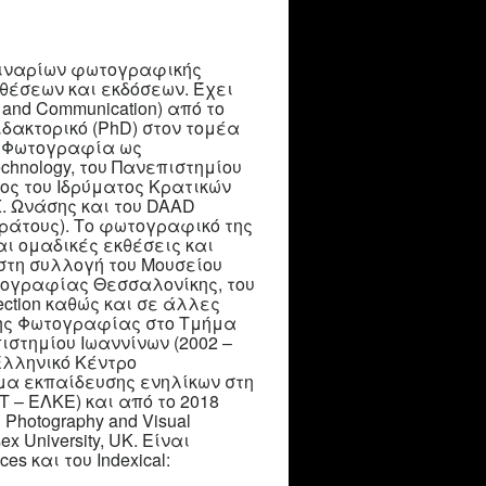
μιναρίων φωτογραφικής
θέσεων και εκδόσεων. Έχει
 and Communication) από το
διδακτορικό (PhD) στον τομέα
η Φωτογραφία ως
echnology, του Πανεπιστημίου
ος του Iδρύματος Κρατικών
. Ωνάσης και του DAAD
ράτους). Το φωτογραφικό της
αι ομαδικές εκθέσεις και
στη συλλογή του Μουσείου
ωτογραφίας Θεσσαλονίκης, του
ection καθώς και σε άλλες
της Φωτογραφίας στο Τμήμα
στημίου Ιωαννίνων (2002 –
Ελληνικό Κέντρο
μα εκπαίδευσης ενηλίκων στη
– ΕΛΚΕ) και από το 2018
hotography and Visual
x University, UK. Είναι
 και του Indexical: