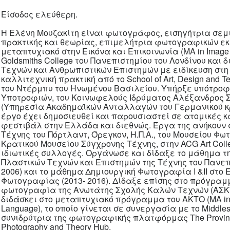
Είσοδος ελεύθερη.
Η Ελένη Μουζακίτη είναι φωτογράφος, εισηγήτρια σε
πρακτικής και θεωρίας, επιμελήτρια φωτογραφικών εκ
μεταπτυχιακό στην Εικόνα και Επικοινωνία (ΜΑ in Image
Goldsmiths College του Πανεπιστημίου του Λονδίνου και 
Τεχνών και Ανθρωπιστικών Επιστημών με ειδίκευση στ
καλλιτεχνική πρακτική από το School of Art, Design and T
του Ντέρμπυ του Ηνωμένου Βασιλείου. Υπήρξε υπότροφ
Υποτροφιών, του Κοινωφελούς Ιδρύματος Αλέξανδρος Σ
(Υπηρεσία Ακαδημαϊκών Ανταλλαγών του Γερμανικού κ
έργο έχει δημοσιευθεί και παρουσιαστεί σε ατομικές κ
φεστιβάλ στην Ελλάδα και διεθνώς. Έργα της ανήκουν 
Τέχνης του Πόρτλαντ, Όρεγκον, Η.Π.Α., του Μουσείου Φ
Κρατικού Μουσείου Σύγχρονης Τέχνης, στην ACG Art Coll
ιδιωτικές συλλογές. Οργάνωσε και δίδαξε το μάθημα 
Πλαστικών Τεχνών και Επιστημών της Τέχνης του Πανεπι
2006) και το μάθημα Δημιουργική Φωτογραφία Ι &ΙΙ στο 
Φωτογραφίας (2013- 2016). Δίδαξε επίσης στο πρόγραμ
φωτογραφία της Ανωτάτης Σχολής Καλών Τεχνών (ΑΣΚΤ 
διδάσκει στο μεταπτυχιακό πρόγραμμα του ΑΚΤΟ (ΜΑ in P
Language), το οποίο γίνεται σε συνεργασία με το Middlese
συνιδρύτρια της φωτογραφικής πλατφόρμας The Provinces
Photography and Theory Hub.