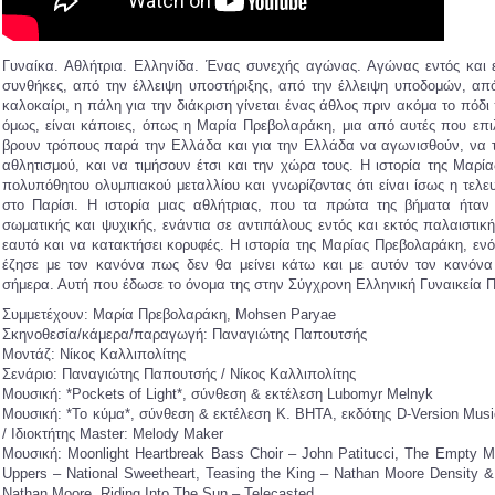
Γυναίκα. Αθλήτρια. Ελληνίδα. Ένας συνεχής αγώνας. Αγώνας εντός και ε
συνθήκες, από την έλλειψη υποστήριξης, από την έλλειψη υποδομών, από
καλοκαίρι, η πάλη για την διάκριση γίνεται ένας άθλος πριν ακόμα το πόδ
όμως, είναι κάποιες, όπως η Μαρία Πρεβολαράκη, μια από αυτές που επ
βρουν τρόπους παρά την Ελλάδα και για την Ελλάδα να αγωνισθούν, να τι
αθλητισμού, και να τιμήσουν έτσι και την χώρα τους. Η ιστορία της Μαρ
πολυπόθητου ολυμπιακού μεταλλίου και γνωρίζοντας ότι είναι ίσως η τελευ
στο Παρίσι. Η ιστορία μιας αθλήτριας, που τα πρώτα της βήματα ήταν 
σωματικής και ψυχικής, ενάντια σε αντιπάλους εντός και εκτός παλαιστικ
εαυτό και να κατακτήσει κορυφές. Η ιστορία της Μαρίας Πρεβολαράκη, εν
έζησε με τον κανόνα πως δεν θα μείνει κάτω και με αυτόν τον κανόνα
σήμερα. Αυτή που έδωσε το όνομα της στην Σύγχρονη Ελληνική Γυναικεία 
Συμμετέχουν: Μαρία Πρεβολαράκη, Mohsen Paryae
Σκηνοθεσία/κάμερα/παραγωγή: Παναγιώτης Παπουτσής
Μοντάζ: Νίκος Καλλιπολίτης
Σενάριο: Παναγιώτης Παπουτσής / Νίκος Καλλιπολίτης
Μουσική: *Pockets of Light*, σύνθεση & εκτέλεση Lubomyr Melnyk
Μουσική: *Το κύμα*, σύνθεση & εκτέλεση Κ. ΒΗΤΑ, εκδότης D-Version Music
/ Ιδιοκτήτης Master: Melody Maker
Μουσική: Moonlight Heartbreak Bass Choir – John Patitucci, The Empty Mo
Uppers – National Sweetheart, Teasing the King – Nathan Moore Density
Nathan Moore, Riding Into The Sun – Telecasted