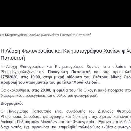
ν
και Κινηματογράφου Χανίων φιλοξενεί τον Παναγιώτη Παπουτσή
Η Λέσχη Φωτογραφίας και Κινηματογράφου Χανίων φιλο
Παπουτσή
Η Λέσχη Φωτογραφίας και Κινηματογράφου Χανίων, στα πλαίσια 
Photodays,φιλοξενεί τον
Παναγιώτη Παπουτσή
και σας προσκαλε
17/5/2026, στις 19.00, στην μικρή αίθουσα του Θεάτρου Μίκης Θε
προβολή του ντοκιμαντέρ του με τίτλο ‘Μονά κλειδιά’
.
Θα ακολουθήσει,
στις 20.00, η ομιλία του
‘Το Οικογενειακό πορτρέτο στο
διαφορετικές προσεγγίσεις και ο ρόλος του φωτογράφου’.
Βιογραφικό:
Ο Παναγιώτης Παπουτσής είναι συνιδρυτής του Διεθνούς Φεστιβ
Photometria. Σπούδασε φωτογραφία και διοίκηση επιχειρήσεων και είναι 
Διοίκηση Πολιτισμικών Μονάδων και στη Φωτογραφία - Έρευνα και Μεθοδο
διαχειριστής, έχει οργανώσει και επιμεληθεί πολυάριθμες εκθέσεις φωτογρ