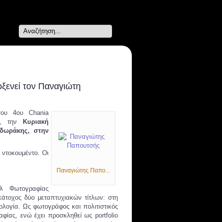
Search
...
ξενεί τον Παναγιώτη
του 4ου Chania
ί, την
Κυριακή
οδωράκης, στην
 ντοκουμέντο. Οι
Παναγιώτης Παπο...
άλ Φωτογραφίας
κάτοχος δύο μεταπτυχιακών τίτλων: στη
λογία. Ως φωτογράφος και πολιτιστικός
αφίας, ενώ έχει προσκληθεί ως portfolio