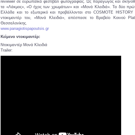
reviewer σε ευρωπαϊκά φεστιβάλ φωτογραφίας. Ως παραγωγός και σκηνοθέτ
τα «Λάκμος», «Ο ήχος των χρωμάτων» και «Μονά Κλειδιά». Τα δύο πρώτ
Ελλάδα και το εξωτερικό και προβάλλονται στο COSMOTE HISTORY 
ντοκιμαντέρ του, «Μονά Κλειδιά», απέσπασε το Βραβείο Κοινού Pla
Θεσσαλονίκης.
www.panagiotispapoutsis.gr
Κείμενο ντοκιμαντέρ:
Ντοκιμαντέρ Μονά Κλειδιά
Trailer: