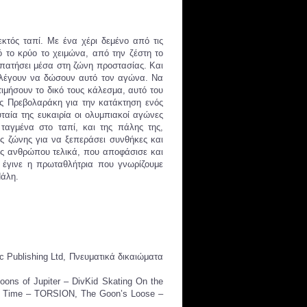
κτός ταπί. Με ένα χέρι δεμένο από τις
 το κρύο το χειμώνα, από την ζέστη το
ι πατήσει μέσα στη ζώνη προστασίας. Και
ιλέγουν να δώσουν αυτό τον αγώνα. Να
μήσουν το δικό τους κάλεσμα, αυτό του
ίας Πρεβολαράκη για την κατάκτηση ενός
ταία της ευκαιρία οι ολυμπιακοί αγώνες
ταγμένα στο ταπί, και της πάλης της,
ής ζώνης για να ξεπεράσει συνθήκες και
ός ανθρώπου τελικά, που αποφάσισε και
 έγινε η πρωταθλήτρια που γνωρίζουμε
Πάλη.
 Publishing Ltd, Πνευματικά δικαιώματα
ons of Jupiter – DivKid Skating On the
 & Time – TORSION, The Goon’s Loose –